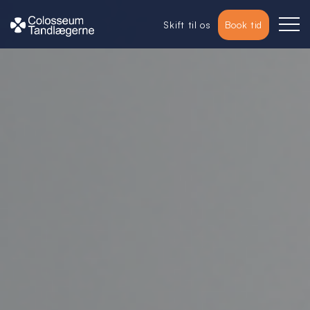
Skift til os
Book tid