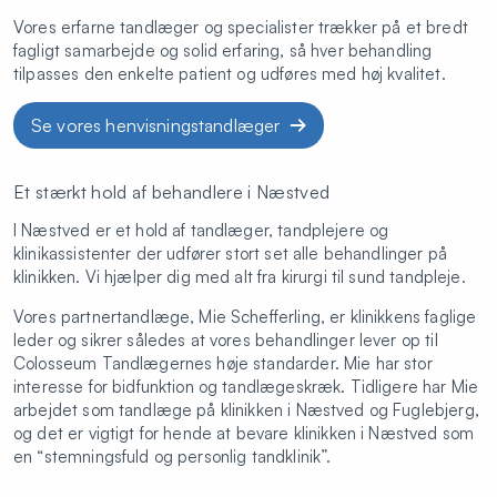
Simpel tandudtrækning (inklusiv bedøvelse)
385,92
Vores erfarne tandlæger og specialister trækker på et bredt
fagligt samarbejde og solid erfaring, så hver behandling
Konsultation
Fra 320
tilpasses den enkelte patient og udføres med høj kvalitet.
Panoramaoptagelse - 2D scanning
1066
Se vores henvisningstandlæger
Injektion
376
Plastfyldning - lille kindtand 1 flade
1344
Et stærkt hold af behandlere i Næstved
Plastfyldning - lille kindtand 2 flader
1586
I Næstved er et hold af tandlæger, tandplejere og
klinikassistenter der udfører stort set alle behandlinger på
Plastfyldning - lille kindtand 3 flader
1901
klinikken. Vi hjælper dig med alt fra kirurgi til sund tandpleje.
Plastfyldning- stor kindtand 1 flade
1344
Vores partnertandlæge, Mie Schefferling, er klinikkens faglige
leder og sikrer således at vores behandlinger lever op til
Plastfyldning - stor kindtand 2 flade
1859
Colosseum Tandlægernes høje standarder. Mie har stor
interesse for bidfunktion og tandlægeskræk. Tidligere har Mie
Plastfyldning - stor kindtand 3 flade
2300
arbejdet som tandlæge på klinikken i Næstved og Fuglebjerg,
og det er vigtigt for hende at bevare klinikken i Næstved som
Plastopbygning før krone
908
en “stemningsfuld og personlig tandklinik”.
Rodfyldning 1. kanal (Prisen er ekskl.
2137