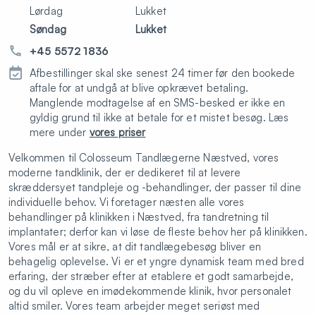
Lørdag
Lukket
Søndag
Lukket
+45 5572 1836
Afbestillinger skal ske senest 24 timer før den bookede
aftale for at undgå at blive opkrævet betaling.
Manglende modtagelse af en SMS-besked er ikke en
gyldig grund til ikke at betale for et mistet besøg. Læs
mere under
vores priser
Velkommen til Colosseum Tandlægerne Næstved, vores
moderne tandklinik, der er dedikeret til at levere
skræddersyet tandpleje og -behandlinger, der passer til dine
individuelle behov. Vi foretager næsten alle vores
behandlinger på klinikken i Næstved, fra tandretning til
implantater; derfor kan vi løse de fleste behov her på klinikken.
Vores mål er at sikre, at dit tandlægebesøg bliver en
behagelig oplevelse. Vi er et yngre dynamisk team med bred
erfaring, der stræber efter at etablere et godt samarbejde,
og du vil opleve en imødekommende klinik, hvor personalet
altid smiler. Vores team arbejder meget seriøst med