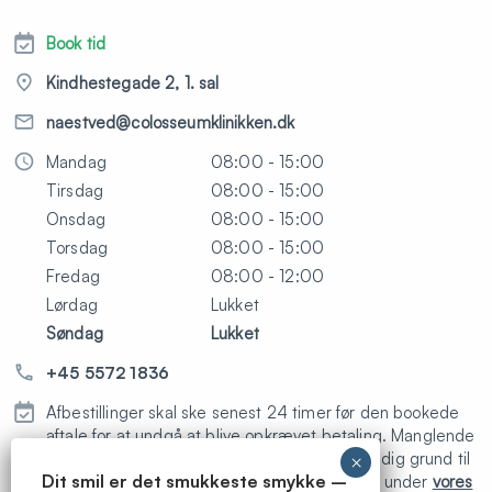
nødvendige røntgen - lokalbedøvelser og evt.
fyldning)
Book tid
Rodfyldning pr. kanal efterfølgende (Prisen er
893
Kindhestegade 2, 1. sal
ekskl. nødvendige røntgen - lokalbedøvelser
og evt. fyldning)
naestved@colosseumklinikken.dk
Operativ fjernelse af visdomstand ekskl.
1300-
Mandag
08:00 - 15:00
bedøvelse
4526
Tirsdag
08:00 - 15:00
Onsdag
08:00 - 15:00
Krone
fra
Torsdag
08:00 - 15:00
6300
Fredag
08:00 - 12:00
Porcelænsfacade
6300-
Lørdag
Lukket
7900
Søndag
Lukket
3-leddet porcelænsbro
18900-
+45 5572 1836
21000
Afbestillinger skal ske senest 24 timer før den bookede
Implantat inkl. krone
Fra
aftale for at undgå at blive opkrævet betaling. Manglende
2500
modtagelse af en SMS-besked er ikke en gyldig grund til
Dit smil er det smukkeste smykke –
ikke at betale for et mistet besøg. Læs mere under
vores
Knogleopbygning
2625-