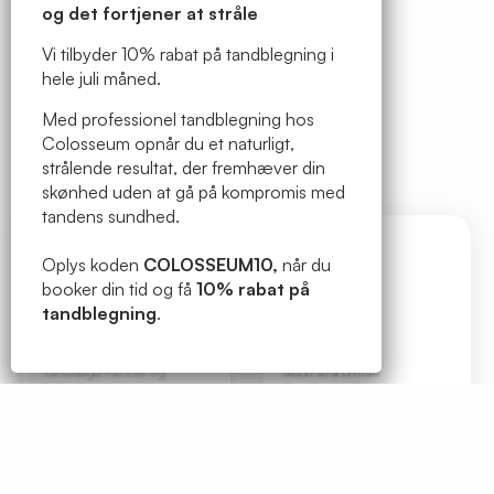
og det fortjener at stråle
priser
5250
Vi tilbyder 10% rabat på tandblegning i
RFS bidskinne
3885
Lukket i påsken
hele juli måned.
Snorkeskinne
8925
Det er os, du møder
Med professionel tandblegning hos
Vi gør opmærksom på at klinikken
Hjemmeblegning (tekst skinne set og 3 stk.
4148
Colosseum opnår du et naturligt,
holder åbent, som vi plejer på normale
blege gel)
strålende resultat, der fremhæver din
åbningsdage.
skønhed uden at gå på kompromis med
Tandregulering med gennemsigtig
26000-
tandens sundhed.
Torsdag d. 2. april – mandag d. 6. april:
plastskinne
53000
Lukket
Oplys koden
COLOSSEUM10,
når du
booker din tid og få
Vi har åbent som normalt fra d. 7. april
10% rabat på
tandblegning
og ser frem til at tage imod dig.
.
Mie Schefferling
Tandlæge Partner og
Mustafa Ismail
fagleder -
Læs mere
Tandlæge -
Læs mere