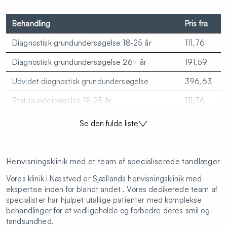
Behandling
Pris fra
Diagnostisk grundundersøgelse 18-25 år
111,76
Diagnostisk grundundersøgelse 26+ år
191,59
Udvidet diagnostisk grundundersøgelse
396,63
Statusundersøgelse 18-25 år
111,76
Statusundersøgelse 26+ år
191,59
Se den fulde liste
Fokuseret undersøgelse
157,12
Individuel forebyggende behandling
190,17
Henvisningsklinik med et team af specialiserede tandlæger
Røntgenbillede
174,95
Vores klinik i Næstved er Sjællands henvisningsklinik med
ekspertise inden for blandt andet . Vores dedikerede team af
Tandrensning A - mindst 15 tænder
239,76
specialister har hjulpet utallige patienter med komplekse
behandlinger for at vedligeholde og forbedre deres smil og
Tandrensing B - højst 14 tænder
172,37
tandsundhed.