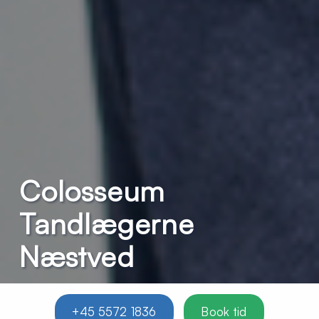
Colosseum
Tandlægerne
Næstved
+45 5572 1836
Book tid