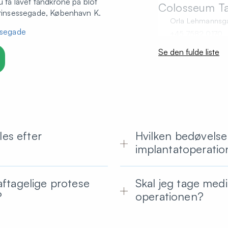
u få lavet tandkrone på blot
Colosseum Ta
nprinsessegade, København K.
Orla Lehmannsg
essegade
+45 7582 0170
Send e-mail
Se den fulde liste
Colosseum T
Sct Mathiasgade 
+45 8662 4255
Send e-mail
les efter
Hvilken bedøvelse
Colosseum T
implantatoperatio
Ole Rømers Vej 
+45 8880 2638
Send e-mail
aftagelige protese
Skal jeg tage medi
?
operationen?
Colosseum T
Sønderborg