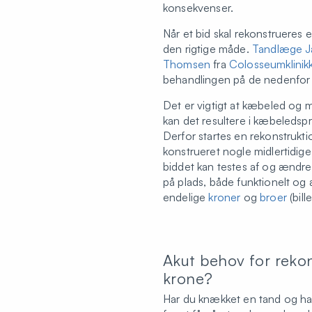
konsekvenser.
Når et bid skal rekonstrueres e
den rigtige måde.
Tandlæge J
Thomsen
fra
Colosseumklinik
behandlingen på de nedenfor v
Det er vigtigt at kæbeled og mu
kan det resultere i kæbeleds
Derfor startes en rekonstrukt
konstrueret nogle midlertidig
biddet kan testes af og ændres 
på plads, både funktionelt og æ
endelige
kroner
og
broer
(bill
Akut behov for reko
krone?
Har du knækket en tand og ha