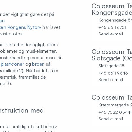
Colosseum T
Kongensgade
r det vigtigt at gøre det på
Kongensgade 54,
an
ken Kongens Nytorv
har lavet
+45 6611 6701
iste fotos.
Send e-mail
skler arbejder rigtigt, ellers
Colosseum T
problemer og muskelsmerter.
Slotsgade (O
ionsbehandling med at man får
e
plastkroner
og
broer
, så
Slotsgade 18
(billede 2). Når biddet så er
+45 6611 9646
stetisk, fremstilles de
Send e-mail
ede 3).
Colosseum T
Kræmmergade 2B,
nstruktion med
+45 7522 0544
Send e-mail
r du samtidig et akut behov