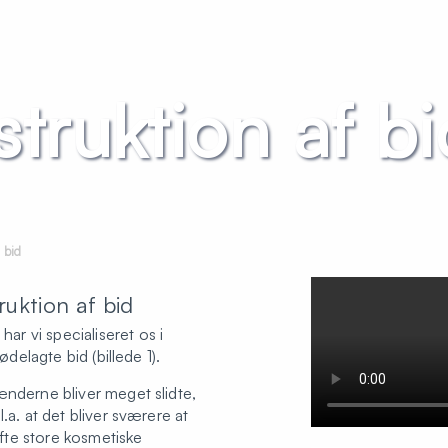
truktion af bi
 bid
ruktion af bid
e
har vi specialiseret os i
ødelagte bid (billede 1).
ænderne bliver meget slidte,
.a. at det bliver sværere at
te store kosmetiske