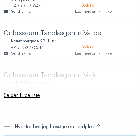
+45 6611 9646
Book tid
Send e-mail
Læs mere om klinikken
Colosseum Tandlægerne Varde
Kræmmergade 2B, 1. tv.
+45 7522 0544
Book tid
Send e-mail
Læs mere om klinikken
Colosseum Tandlægerne Vejle
Orla Lehmannsgade 1
+45 7582 0170
Book tid
Se den fulde liste
Send e-mail
Læs mere om klinikken
Colosseum Tandlægerne Viborg
Sct Mathiasgade 34, 2. sal
Hvorfor bør jeg besøge en tandplejer?
+45 8662 4255
Book tid
Send e-mail
Læs mere om klinikken