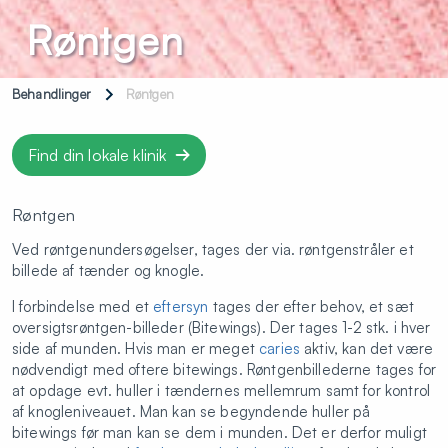
Røntgen
Behandlinger
Røntgen
Find din lokale klinik
Røntgen
Ved røntgenundersøgelser, tages der via. røntgenstråler et
billede af tænder og knogle.
I forbindelse med et
eftersyn
tages der efter behov, et sæt
oversigtsrøntgen-billeder (Bitewings). Der tages 1-2 stk. i hver
side af munden. Hvis man er meget
caries
aktiv, kan det være
nødvendigt med oftere bitewings. Røntgenbillederne tages for
at opdage evt. huller i tændernes mellemrum samt for kontrol
af knogleniveauet. Man kan se begyndende huller på
bitewings før man kan se dem i munden. Det er derfor muligt