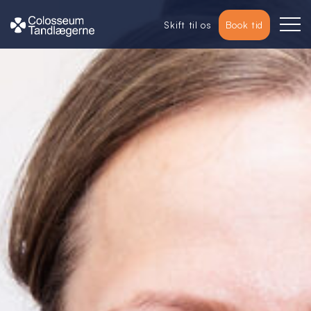
Skift til os
Book tid