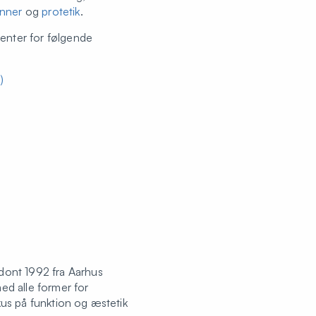
inner
og
protetik
.
ienter for følgende
)
ont 1992 fra Aarhus
d alle former for
us på funktion og æstetik