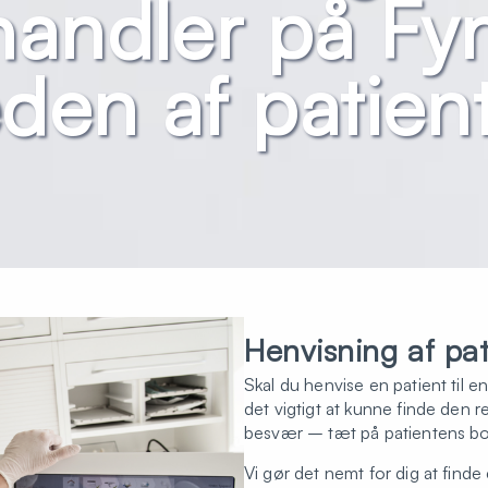
andler på Fyn
den af patien
Henvisning af pat
Skal du henvise en patient til 
det vigtigt at kunne finde den 
besvær – tæt på patientens b
Vi gør det nemt for dig at finde 