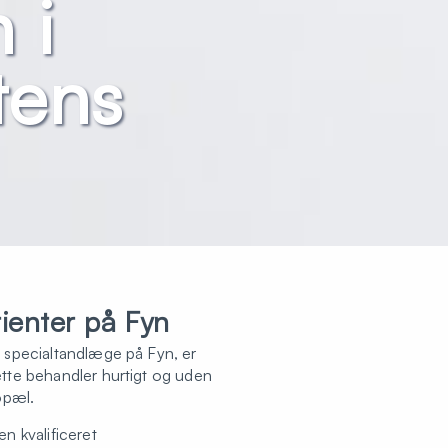
 i
tens
ienter på Fyn
en specialtandlæge på Fyn, er
rette behandler hurtigt og uden
opæl.
en kvalificeret