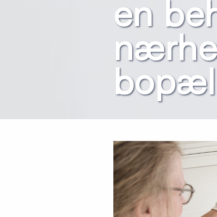
en beh
nærhe
bopæl