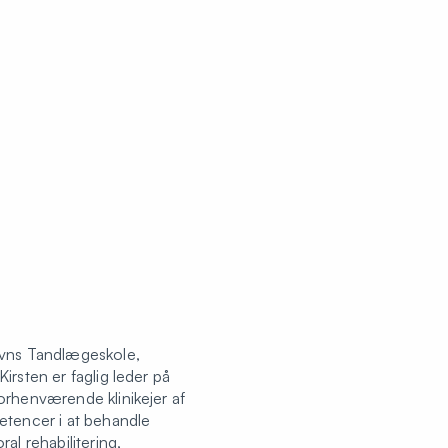
avns Tandlægeskole,
irsten er faglig leder på
orhenværende klinikejer af
etencer i at behandle
al rehabilitering,