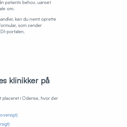
in patients behov, uanset
tale om.
handler, kan du nemt oprette
 formular, som sender
DI-portalen.
es klinikker på
lt placeret i Odense, hvor der
oversigt)
sigt)