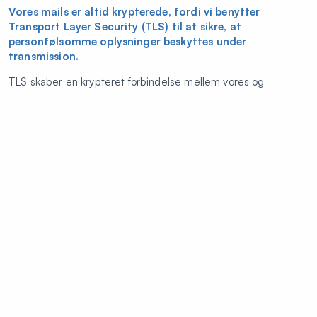
Vores mails er altid krypterede, fordi vi benytter
Transport Layer Security (TLS) til at sikre, at
personfølsomme oplysninger beskyttes under
transmission.
TLS skaber en krypteret forbindelse mellem vores og
modtagerens e-mailserver, hvilket forhindrer uvedkommende i
at opsnappe eller tilgå data. Vi anvender desuden
gennemtvungen (forced) TLS, hvilket betyder, at e-mailen kun
kan leveres, hvis modtagerens server også understøtter og
anvender TLS-kryptering. Dette sikrer, at dine oplysninger
altid overføres sikkert.
Ved spørgsmål om sikkerheden omkring vores mails, er du
velkommen til at kontakte os.
Reference for uddybning, ved Datatilsynet:
Sikker
transmission
og
To nye sikkerhedsforanstaltninger om sikker
transmission
Dine rettigheder