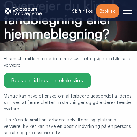
Overvejer du klinisk
Skift til os
Book tid
tandblegning eller
hjemmeblegning?
Et smukt smil kan forbedre din livskvalitet og øge din følelse af
velvære
Book en tid hos din lokale klinik
Mange kan have et ønske om at forbedre udseendet af deres
smil ved at fjerne pletter, misfarvninger og gøre deres tænder
hvidere.
Et strålende smil kan forbedre selvtilliden og følelsen af
velvære, hvilket kan have en positiv indvirkning på en persons
sociale og professionelle liv.