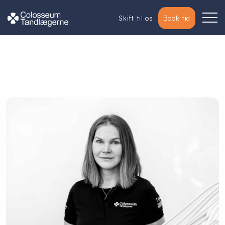
Skift til os
Book tid