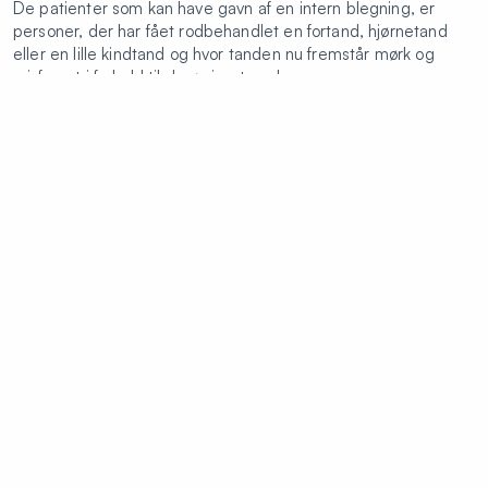
De patienter som kan have gavn af en intern blegning, er
personer, der har fået rodbehandlet en fortand, hjørnetand
eller en lille kindtand og hvor tanden nu fremstår mørk og
misfarvet i forhold til de øvrige tænder.
Book en tid til forundersøgelse
Vil du gerne opnå et hvidere smil, så book en tid på klinikken i
Slotsgade til en forundersøgelse
Kontakt klinikken og book en tid til til
forundersøgelse
Colosseum Tandlægerne Slotsgade (Odense)
Book tid
Slotsgade 18
slotsgade@colosseumklinikken.dk