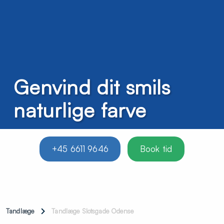
Genvind dit smils
naturlige farve
+45 6611 9646
Book tid
Tandlæge
Tandlæge Slotsgade Odense