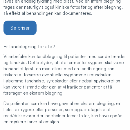
laves en endelig fyldning med plast. Ved en intern blegning
tages der naturligvis også kliniske fotos før og efter blegning,
så effekt af behandlingen kan dokumenteres.
Se priser
Er tandblegning for alle?
Vi anbefaler kun tandblegning til patienter med sunde tænder
og tandkød. Det betyder, at alle former for sygdom skal være
behandlet først, da man ellers med en tandblegning kan
risikere at forværre eventuelle sygdomme i mundhulen.
Følsomme tandhalse, syreskader eller nedsat spytsekretion
kan være tilstande der gør, at vi fraråder patienter at få
foretaget en ekstern blegning.
De patienter, som kan have gavn af en ekstern blegning, er
f.eks. ex-rygere eller personer, som pga. indtagelse af
mad/drikkevarer der indeholder farvestoffer, kan have opnået
en mørkere farve af emaljen.