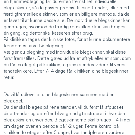
en hjemmeblegning får du enten fremstillet individuelle
blegeskinner, så de passer præcist til dine tænder, eller med
færdigfremstillede skinner, som er en billigere metode, da de
er lavet til at kunne passe alle. De individuelle blegskinner kan
genbruges, hvorimod de færdigfremstillede kun kan bruges
én gang, og derfor skal kasseres efter brug.
På klinikken tages der kliniske fotos, for at kunne dokumentere
tændernes farve før blegning.
Vælger du blegning med individuelle blegskinner, skal disse
først fremstilles. Dette gøres ud fra et aftryk eller et scan, som
du får foretaget på klinikken, og som sendes videre til vores
tandteknikere. Efter 7-14 dage får klinikken dine blegeskinner
retur.
Du vil få udleveret dine blegeskinner sammen med en
blegegel.
Da der skal bleges på rene tænder, vil du først få afpudset
dine tænder og derefter blive grundigt instrueret i, hvordan
blegeskinnen anvendes. Blegeskinnerne skal bruges 1-4 timer
om dagen over en periode på 1-2 uger. Første kontrol på
klinikken foretages efter 5 dage, hvor tandplejeren vurderer