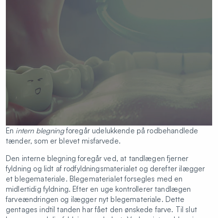
En
intern
blegning
foregår udelukkende på rodbehandlede
tænder, som er blevet misfarvede.
Den interne blegning foregår ved, at tandlægen fjerner
fyldning og lidt af rodfyldningsmaterialet og derefter ilægger
et blegemateriale. Blegematerialet forsegles med en
midlertidig fyldning. Efter en uge kontrollerer tandlægen
farveændringen og ilægger nyt blegemateriale. Dette
gentages indtil tanden har fået den ønskede farve. Til slut