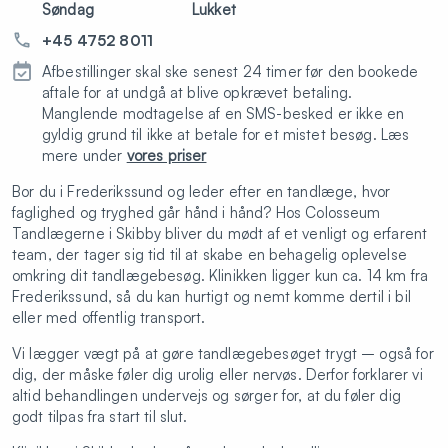
Søndag
Lukket
+45 4752 8011
Afbestillinger skal ske senest 24 timer før den bookede
aftale for at undgå at blive opkrævet betaling.
Manglende modtagelse af en SMS-besked er ikke en
gyldig grund til ikke at betale for et mistet besøg. Læs
mere under
vores priser
Bor du i Frederikssund og leder efter en tandlæge, hvor
faglighed og tryghed går hånd i hånd? Hos Colosseum
Tandlægerne i Skibby bliver du mødt af et venligt og erfarent
team, der tager sig tid til at skabe en behagelig oplevelse
omkring dit tandlægebesøg. Klinikken ligger kun ca. 14 km fra
Frederikssund, så du kan hurtigt og nemt komme dertil i bil
eller med offentlig transport.
Vi lægger vægt på at gøre tandlægebesøget trygt – også for
dig, der måske føler dig urolig eller nervøs. Derfor forklarer vi
altid behandlingen undervejs og sørger for, at du føler dig
godt tilpas fra start til slut.