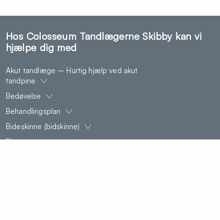
Hos Colosseum Tandlægerne Skibby kan vi
hjælpe dig med
Akut tandlæge – Hurtig hjælp ved akut
tandpine
Bedøvelse
Behandlingsplan
Bideskinne (bidskinne)
Diastema
Facader
Fjernelse af visdomstænder
Forebyggelse af caries og parodontose
Huller i tænderne (Caries)
Implantat