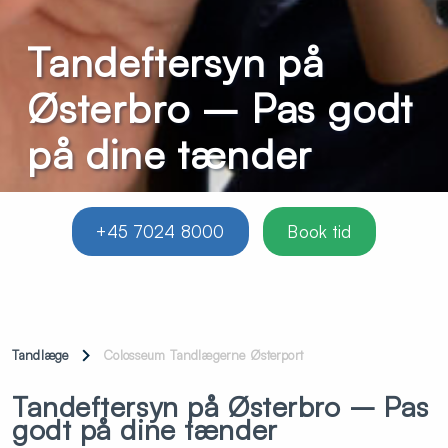
Tandeftersyn på
Østerbro – Pas godt
på dine tænder
+45 7024 8000
Book tid
Tandlæge
Colosseum Tandlægerne Østerport
Tandeftersyn på Østerbro – Pas
godt på dine tænder