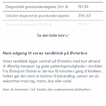
Diagnostisk grundundersøgelse 26+ år
191,59
Udvidet diagnostisk grundundersøgelse
396,63
Statusundersøgelse 18-25 år
111,76
Statusundersøgelse 26+ år
191,59
Se den fulde liste
Fokuseret undersøgelse
157,12
Individuel forebyggende behandling
190,17
Nem adgang til vores tandklinik på Østerbro
Røntgenbillede
174,95
Vores tandklinik ligger centralt på Østerbro med kort afstand
til offentlig transport og gode parkeringsmuligheder i området.
Tandrensning A - mindst 15 tænder
239,76
Fra Østerport Station er der kun få minutters gang til klinikken,
hvilket gør det nemt at komme til behandling, uanset om du
Tandrensing B - højst 14 tænder
172,37
ankommer med tog, metro, bus eller cykel.
Simpel tandudtrækning (inklusiv
385,92
Hvis du kommer i bil, findes der parkeringsmuligheder i
bedøvelse)
området omkring Østbanegade, hvor både grøn og blå
betalingszone er tilgængelig. Det giver fleksible muligheder
Konsultation
570
for parkering tæt på klinikken.