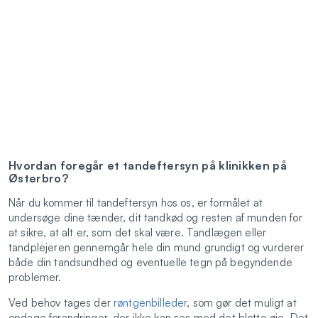
Hvordan foregår et tandeftersyn på klinikken på
Østerbro?
Når du kommer til tandeftersyn hos os, er formålet at
undersøge dine tænder, dit tandkød og resten af munden for
at sikre, at alt er, som det skal være. Tandlægen eller
tandplejeren gennemgår hele din mund grundigt og vurderer
både din tandsundhed og eventuelle tegn på begyndende
problemer.
Ved behov tages der
røntgenbilleder
, som gør det muligt at
opdage forandringer, der ikke kan ses med det blotte øje. Det