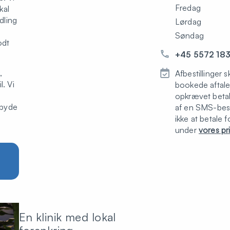
Fredag
kal
dling
Lørdag
Søndag
odt
+45 5572 18
,
Afbestillinger 
l. Vi
bookede aftale 
opkrævet beta
ilbyde
af en SMS-beske
ikke at betale 
under
vores pr
En klinik med lokal