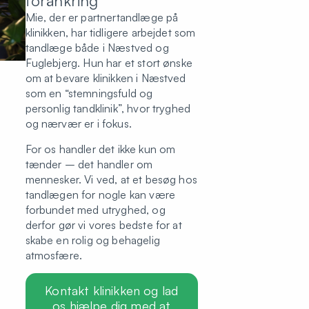
forankring
Mie, der er partnertandlæge på
klinikken, har tidligere arbejdet som
tandlæge både i Næstved og
Fuglebjerg. Hun har et stort ønske
om at bevare klinikken i Næstved
som en “stemningsfuld og
personlig tandklinik”, hvor tryghed
og nærvær er i fokus.
For os handler det ikke kun om
tænder – det handler om
mennesker. Vi ved, at et besøg hos
tandlægen for nogle kan være
forbundet med utryghed, og
derfor gør vi vores bedste for at
skabe en rolig og behagelig
atmosfære.
Kontakt klinikken og lad
os hjælpe dig med at