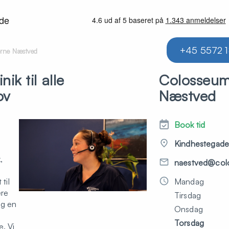
+45 5572 
rne Næstved
nik til alle
Colosseu
ov
Næstved
Book tid
i
Kindhestegade 2
,
naestved@colo
til
Mandag
ere
Tirsdag
og en
Onsdag
Torsdag
. Vi