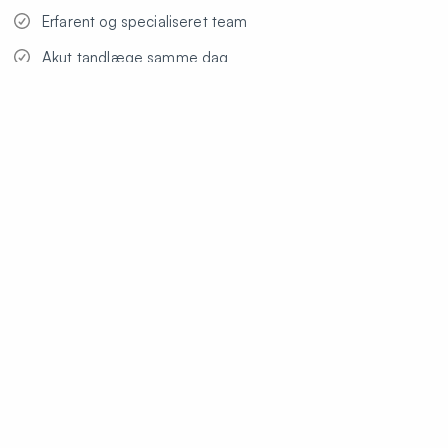
Erfarent og specialiseret team
Akut tandlæge samme dag
Online tidsbestilling 24/7
Sen åbningstid
Flersproget personale
Afbestillinger skal ske senest 24 timer før den bookede
aftale for at undgå at blive opkrævet betaling. Manglende
modtagelse af en SMS-besked er ikke en gyldig grund til
ikke at betale for et mistet besøg. Læs mere under
vores
priser
Hos Tandlæge Kronprinsessegade kan vi
hjælpe dig med