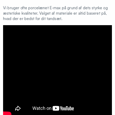
Vi bruger ofte porcelænet E-max på grund af dets styrke og
æstetiske kvaliteter. Valget af materiale er altid baseret på,
hvad der er bedst for dit tandsæt.