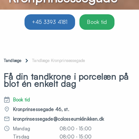
+45 3393 4181
Book tid
Tandlæge
Tandlæge Kronprinsessegade
Få din tandkrone i porcelæn på
blot én enkelt dag
Book tid
Kronprinsessegade 46, st.
kronprinsessegade@colosseumklinikken.dk
Mandag
08:00 - 15:00
Tirsdag
08:00 - 15:00