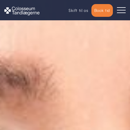
Skift til os
Book tid