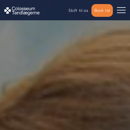
Skift til os
Book tid