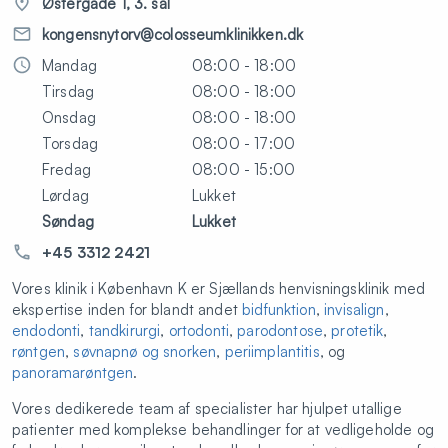
Østergade 1, 3. sal
kongensnytorv@colosseumklinikken.dk
Mandag
08:00 - 18:00
Tirsdag
08:00 - 18:00
Onsdag
08:00 - 18:00
Torsdag
08:00 - 17:00
Fredag
08:00 - 15:00
Lørdag
Lukket
Søndag
Lukket
+45 3312 2421
Vores klinik i København K er Sjællands henvisningsklinik med
ekspertise inden for blandt andet
bidfunktion
,
invisalign
,
endodonti
,
tandkirurgi
,
ortodonti
,
parodontose
,
protetik
,
røntgen
,
søvnapnø og snorken
,
periimplantitis
, og
panoramarøntgen
.
Vores dedikerede team af specialister har hjulpet utallige
patienter med komplekse behandlinger for at vedligeholde og