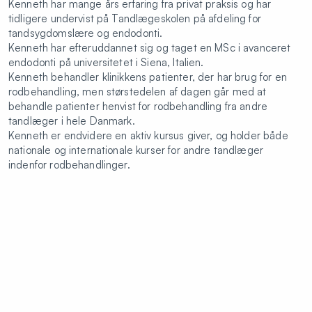
Kenneth har mange års erfaring fra privat praksis og har
tidligere undervist på Tandlægeskolen på afdeling for
tandsygdomslære og endodonti.
Kenneth har efteruddannet sig og taget en MSc i avanceret
endodonti på universitetet i Siena, Italien.
Kenneth behandler klinikkens patienter, der har brug for en
rodbehandling, men størstedelen af dagen går med at
behandle patienter henvist for rodbehandling fra andre
tandlæger i hele Danmark.
Kenneth er endvidere en aktiv kursus giver, og holder både
nationale og internationale kurser for andre tandlæger
indenfor rodbehandlinger.
Kenneth
tager imod henviste patienter, med behov for
følgende behandlinger:
Endodonti
Rodbehandling