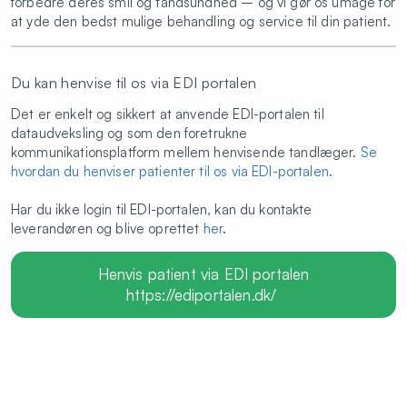
forbedre deres smil og tandsundhed – og vi gør os umage for
at yde den bedst mulige behandling og service til din patient.
Du kan henvise til os via EDI portalen
Det er enkelt og sikkert at anvende EDI-portalen til
dataudveksling og som den foretrukne
kommunikationsplatform mellem henvisende tandlæger.
Se
hvordan du henviser patienter til os via EDI-portalen
.
Har du ikke login til EDI-portalen, kan du kontakte
leverandøren og blive oprettet
her
.
Henvis patient via EDI portalen
https://ediportalen.dk/