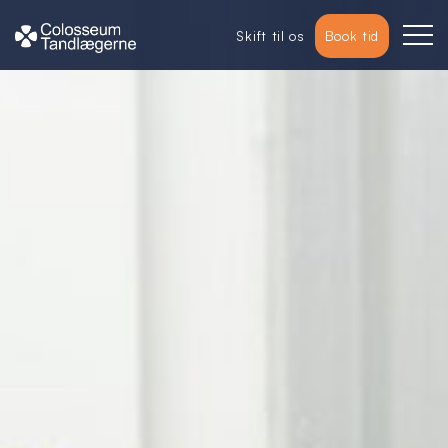
Skift til os
Book tid