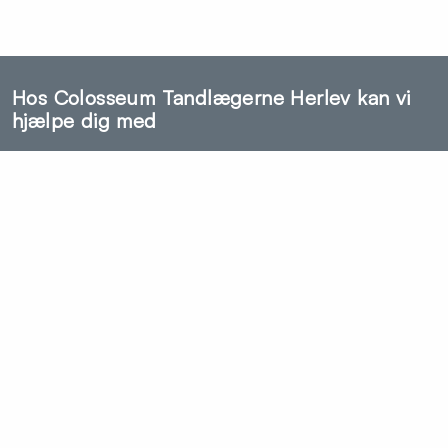
Hos Colosseum Tandlægerne Herlev kan vi
hjælpe dig med
Akut tandlæge – Hurtig hjælp ved akut
tandpine
Bedøvelse
Behagelig tandregulering for voksne
Behandlingsplan
Bideskinne (bidskinne)
Bidrehabilitering
Blødtvævskirurgi
CBCT (3D røntgen)
Diabetes