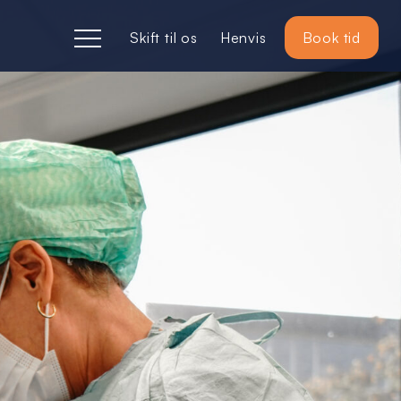
Skift til os
Henvis
Book tid