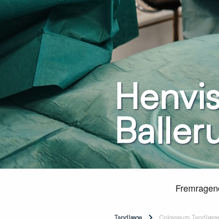
Henvis
Baller
Tandlæge
Colosseum Tandlæge