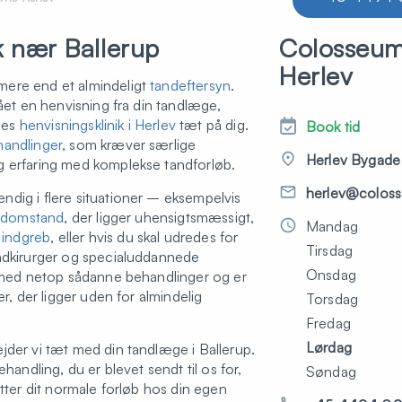
k nær Ballerup
Colosseu
Herlev
ere end et almindeligt
tandeftersyn
.
fået en henvisning fra din tandlæge,
nes
henvisningsklinik i Herlev
tæt på dig.
Book tid
handlinger
, som kræver særlige
Herlev Bygade 
g erfaring med komplekse tandforløb.
herlev@coloss
dig i flere situationer – eksempelvis
sdomstand
, der ligger uhensigtsmæssigt,
Mandag
k indgreb
, eller hvis du skal udredes for
Tirsdag
andkirurger og specialuddannede
Onsdag
t med netop sådanne behandlinger og er
er, der ligger uden for almindelig
Torsdag
Fredag
Lørdag
jder vi tæt med din tandlæge i Ballerup.
ehandling, du er blevet sendt til os for,
Søndag
ætter dit normale forløb hos din egen