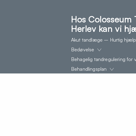
Hos Colosseum 
Herlev kan vi h
Akut tandlæge – Hurtig hjælp
Bedøvelse
Behagelig tandregulering for
Behandlingsplan
Bideskinne (bidskinne)
Bidrehabilitering
Blødtvævskirurgi
CBCT (3D røntgen)
Diabetes
Diastema