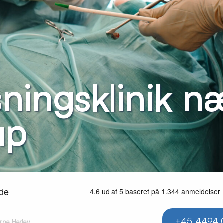
ningsklinik n
up
+45 4494 
rne Herlev