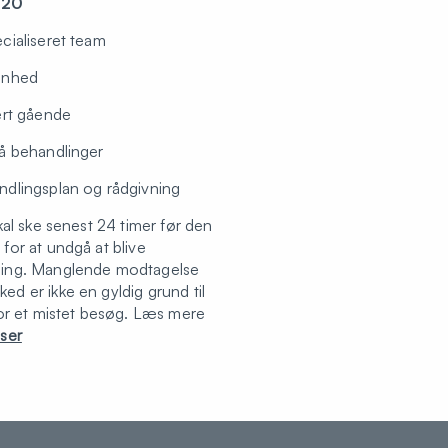
920
cialiseret team
enhed
ært gående
på behandlinger
ndlingsplan og rådgivning
skal ske senest 24 timer før den
for at undgå at blive
ling. Manglende modtagelse
d er ikke en gyldig grund til
for et mistet besøg. Læs mere
iser