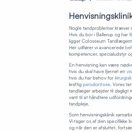
Henvisningsklini
Nogle tandproblemer kræver m
Hvis du bor i Ballerup og har 
ligger Colosseum Tandlæger
Her udfører vi avancerede
be
kompetencer, specialudstyr o
En henvisning kan være nødven
hvis du skal have fjernet en
vi
hvis du har behov for
kirurgis
kraftig
parodontose
. Vores t
tandlæger arbejder til daglig
vant til at håndtere udfordring
tandpleje.
Som henvisningsklinik samarbe
Vi tager os af den specifikke b
og når den er afsluttet, forts