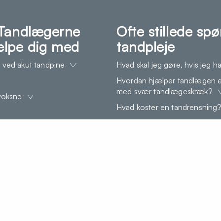
Tandlægerne
Ofte stillede s
jælpe dig med
tandpleje
 ved akut tandpine
Hvad skal jeg gøre, hvis jeg 
Hvordan hjælper tandlægen el
med svær tandlægeskræk?
 voksne
Hvad koster en tandrensning
Er Invisalign dyrere end andr
Kan Invisalign bruges til kosm
Hvad skyldes dårlig ånde?
Hvad forårsager misfarvning
Hvad kan man selv gøre mod 
Hvordan ser begyndende hull
Hvad kan man selv gøre ved i