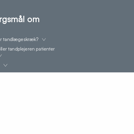
pørgsmål om
har tandlægeskræk?
ler tandplejeren patienter
?
e tandretnings-løsninger?
etiske forbedringer?
er på tænderne?
tandpine?
er i tænderne ud?
sninger i tænderne?