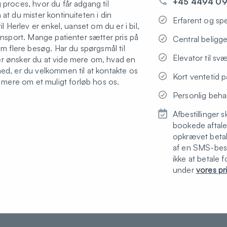
+45 4494 0
 proces, hvor du får adgang til
at du mister kontinuiteten i din
Erfarent og spe
il Herlev er enkel, uanset om du er i bil,
ransport. Mange patienter sætter pris på
Central beligg
om flere besøg. Har du spørgsmål til
Elevator til sv
er ønsker du at vide mere om, hvad en
med, er du velkommen til at kontakte os
Kort ventetid 
ere om et muligt forløb hos os.
Personlig beha
Afbestillinger 
bookede aftale 
opkrævet beta
af en SMS-beske
ikke at betale 
under
vores pr