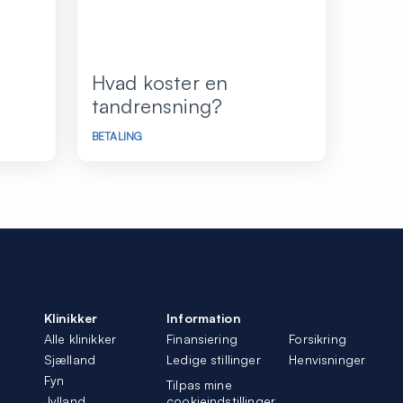
Hvad koster en
tandrensning?
BETALING
Klinikker
Information
Alle klinikker
Finansiering
Forsikring
Sjælland
Ledige stillinger
Henvisninger
Fyn
Tilpas mine
Jylland
cookieindstillinger