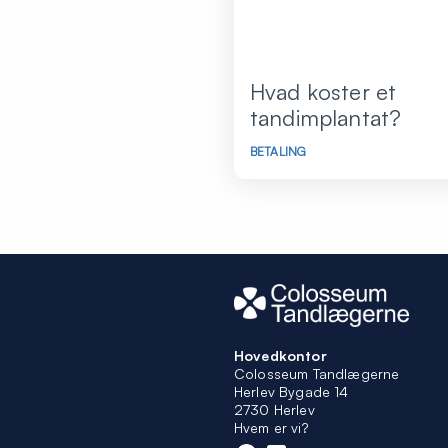
Hvad koster et
tandimplantat?
BETALING
Hovedkontor
Colosseum Tandlægerne
Herlev Bygade 14
2730 Herlev
Hvem er vi?