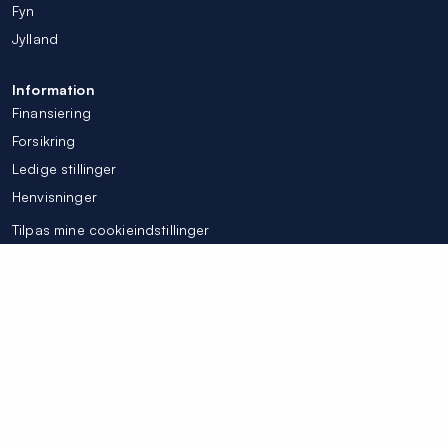
Fyn
Jylland
Information
Finansiering
Forsikring
Ledige stillinger
Henvisninger
Tilpas mine cookieindstillinger
© Colosseum Tandlægerne 2026
Integritetspolicy