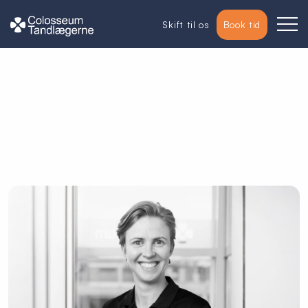
Skift til os
Book tid