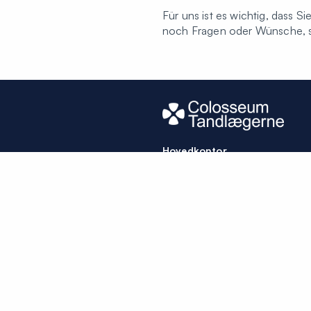
Für uns ist es wichtig, dass 
noch Fragen oder Wünsche, sa
Hovedkontor
Colosseum Tandlægerne
Herlev Bygade 14
2730 Herlev
Hvem er vi?