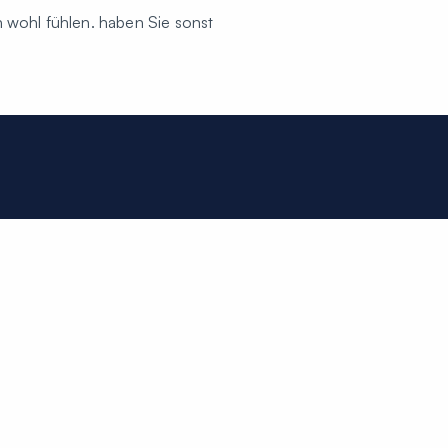
h wohl fühlen. haben Sie sonst
Book tid
dlægerne 2026
Integritetspolicy