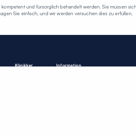
Sie kompetent und fürsorglich behandelt werden. Sie müssen sic
gen Sie einfach, und wir werden versuchen dies zu erfüllen.
Klinikker
Information
Alle klinikker
Finansiering
Forsikring
Sjælland
Ledige stillinger
Henvisninger
Fyn
Tilpas mine
Jylland
cookieindstillinger
© Colosseum Tan