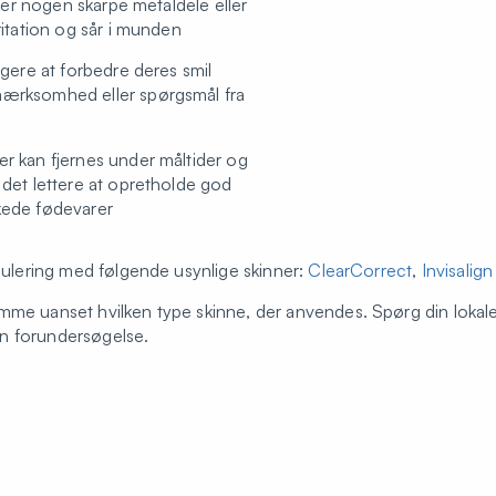
ke er nogen skarpe metaldele eller
ritation og sår i munden
ugere at forbedre deres smil
mærksomhed eller spørgsmål fra
er kan fjernes under måltider og
 det lettere at opretholde god
kede fødevarer
egulering med følgende usynlige skinner:
ClearCorrect
,
Invisalig
me uanset hvilken type skinne, der anvendes. Spørg din lokale k
 din forundersøgelse.
e forundersøgelse, hvor vi gennemgår behandlingsforløbet s
 forundersøgelse
ngen med usynlig tandretning?