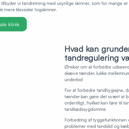
lbyder vi tandretning med usynlige skinner, som for mange e
de mere klassiske togskinner.
le klinik
Hvad kan grunden
tandregulering v
Ønsker om at forbedre udseende
skæve tænder, lukke mellemrum e
underbid
For at forbedre tandhygiejne, 
tænder kan gøre det svært at 
ordentligt, hvilket kan føre til
tandkødssygdomme
Forbedring af tyggefunktionen 
problemer med tandslid og kæ