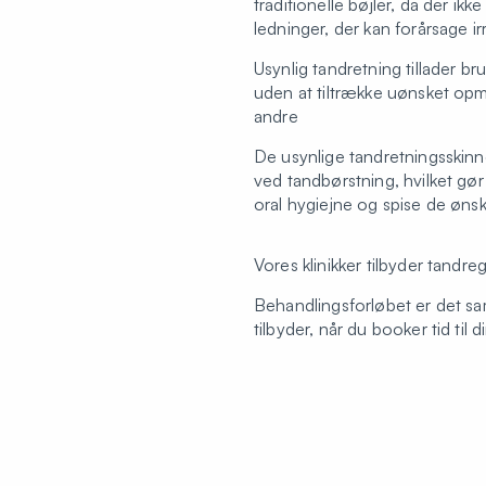
traditionelle bøjler, da der ik
ledninger, der kan forårsage ir
Usynlig tandretning tillader br
uden at tiltrække uønsket op
andre
De usynlige tandretningsskinn
ved tandbørstning, hvilket gør
oral hygiejne og spise de øns
Vores klinikker tilbyder tandr
Behandlingsforløbet er det sam
tilbyder, når du booker tid til
Du kan booke en uforpligtend
Bestil tid til en
Vil du vide mere om behandli