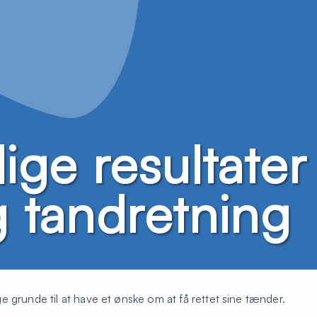
lige resultate
g tandretning
 grunde til at have et ønske om at få rettet sine tænder.