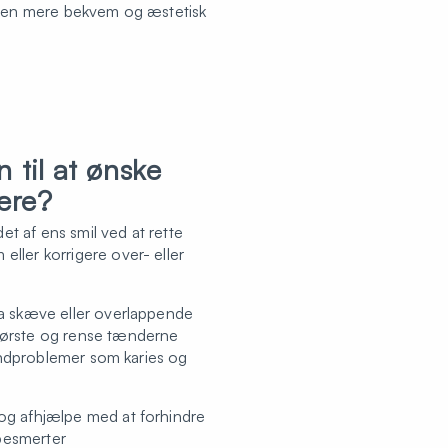
r en mere bekvem og æstetisk
 til at ønske
ære?
t af ens smil ved at rette
ller korrigere over- eller
da skæve eller overlappende
børste og rense tænderne
 tandproblemer som karies og
og afhjælpe med at forhindre
besmerter