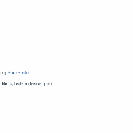
n
og
SureSmile
.
linik, hvilken løsning de
ammen med dig.