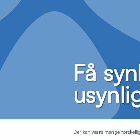
Få syn
usynli
Der kan være mange forskellige