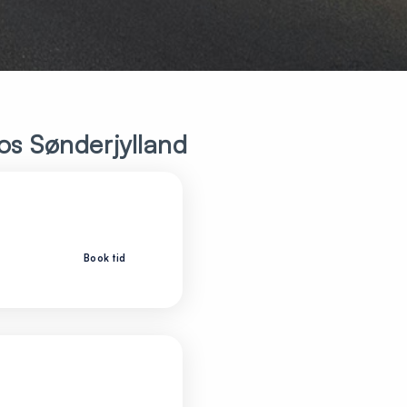
hos Sønderjylland
Book tid
Læs mere om klinikken