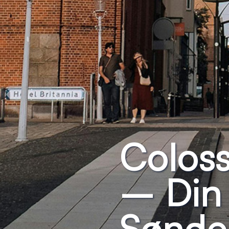
Colos
– Din 
Sønder