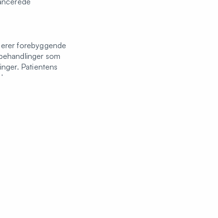
vancerede
erer forebyggende
 behandlinger som
inger. Patientens
okus.
eje med
 Klinikken tilbyder
je og avancerede
fslappet og