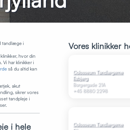
l tandlæge i
Vores klinikker 
linikker, hvor din
Vi har klinikker i
rde
så du altid kan
Colosseum Tandlægerne
Esbjerg
Borgergade 21A
tjek, akut
+45 8880 2298
ndling, sikrer vores
sset tandpleje i
ser.
e i hele
Colosseum Tandlægerne