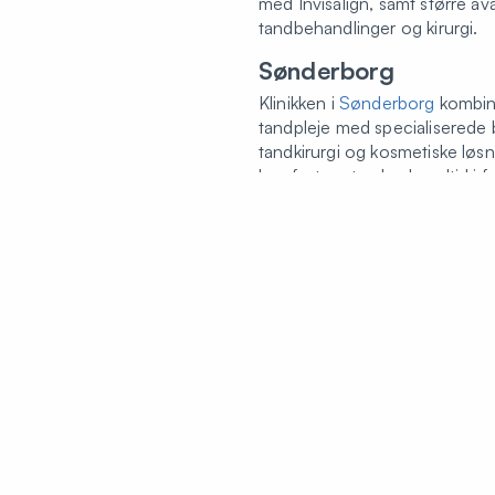
med Invisalign, samt større a
tandbehandlinger og kirurgi.
Sønderborg
Klinikken i
Sønderborg
kombin
tandpleje med specialiserede
tandkirurgi og kosmetiske løsn
komfort og tryghed er altid i f
Varde
I
Varde
får du moderne tandpl
individuelle behandlingsplaner.
både rutinetjek, akut tandple
kosmetiske behandlinger.
Tryghed og
patientoplevelse
Vi stræber efter at skabe en a