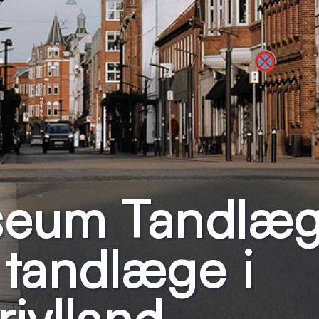
seum Tandlæ
tandlæge i
jylland