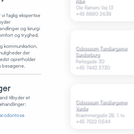
Ribe
Ole Rømers Vej 13
+45 8880 2638
vi faglig ekspertise
byder
ndlinger og kirurgi
omfort og tryghed.
ig kommunikation,
Colosseum Tandlægerne
muligheder der
Sønderborg
bedst opretholder
Perlegade 30
m besøgene.
+45 7442 3730
ger
land tilbyder et
Colosseum Tandlægerne
behandlinger:
Varde
Kræmmergade 2B, 1. tv.
parodontose
+45 7522 0544