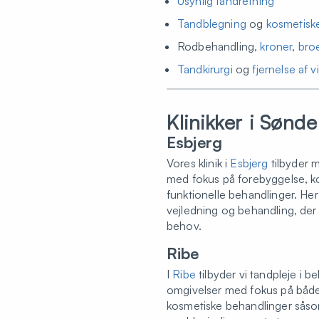
Usynlig tandretning
Tandblegning
og
kosmetisk
Rodbehandling,
kroner
,
bro
Tandkirurgi
og
fjernelse af
Klinikker i Sønde
Esbjerg
Vores klinik i
Esbjerg
tilbyder 
med fokus på forebyggelse, k
funktionelle behandlinger. Her
vejledning og behandling, der 
behov.
Ribe
I
Ribe
tilbyder vi tandpleje i b
omgivelser med fokus på både 
kosmetiske behandlinger såso