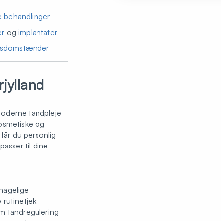
e behandlinger
er
og
implantater
 visdomstænder
rjylland
moderne tandpleje
osmetiske og
 får du personlig
passer til dine
ehagelige
rutinetjek,
m tandregulering