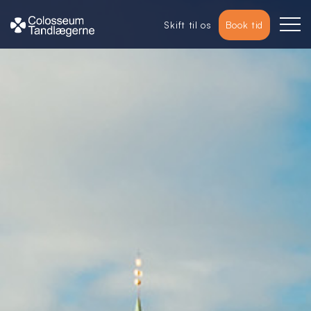
Skift til os
Book tid