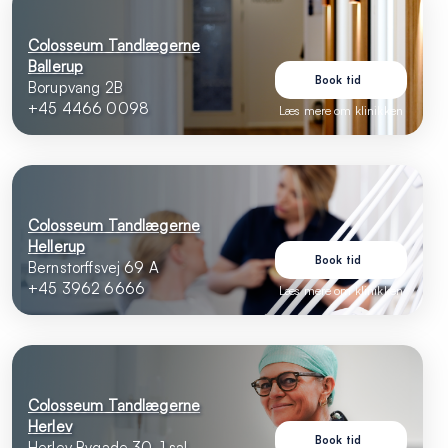
Colosseum Tandlægerne
Ballerup
Book tid
Borupvang 2B
+45 4466 0098
Læs mere om klinikken
Colosseum Tandlægerne
Hellerup
Book tid
Bernstorffsvej 69 A
+45 3962 6666
Læs mere om klinikken
Colosseum Tandlægerne
Herlev
Book tid
Herlev Bygade 30, 1.sal