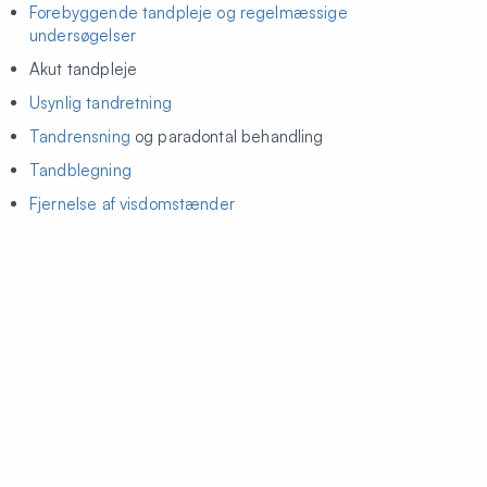
Forebyggende tandpleje og regelmæssige
undersøgelser
Akut tandpleje
Usynlig tandretning
Tandrensning
og paradontal behandling
Tandblegning
Fjernelse af visdomstænder
Kosmetiske tandbehandlinger
Tandkirurgi
Uanset om du har brug for et almindeligt tandeftersyn eller
mere avanceret behandling, står vi klar til at hjælpe dig.
Lokale tandklinikker i Nordsjælland
Tandlæge i Hellerup
Vores klinik i
Hellerup
er centralt placeret og let tilgængelig
for patienter i det østlige Nordsjælland. Her tilbyder vi