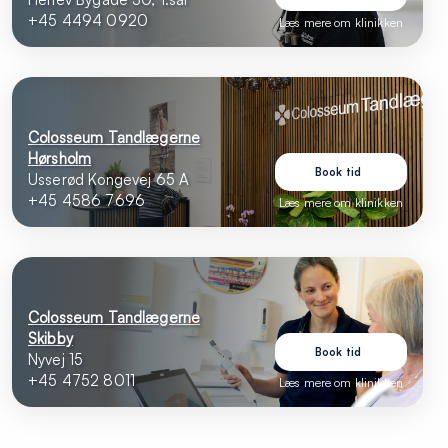
+45 4494 0920
Læs mere om klinikken
Colosseum Tandlægerne
Hørsholm
Book tid
Usserød Kongevej 65 A
+45 4586 7696
Læs mere om klinikken
Colosseum Tandlægerne
Skibby
Book tid
Nyvej 15
+45 4752 8011
Læs mere om klinikken