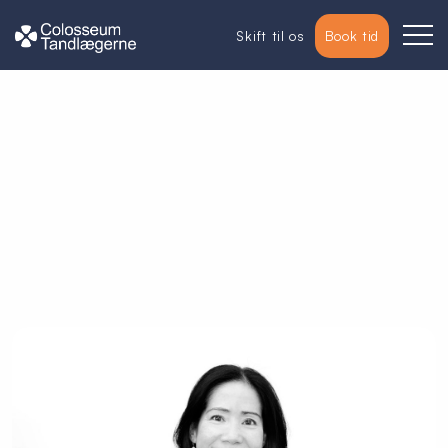
Skift til os
Book tid