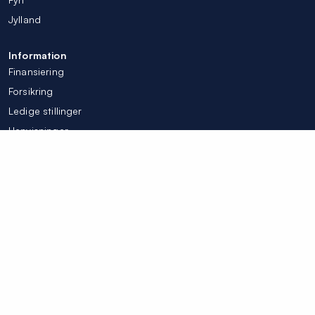
Jylland
Information
Finansiering
Forsikring
Ledige stillinger
Henvisninger
Tilpas mine cookieindstillinger
© Colosseum Tandlægerne 2026
Integritetspolicy