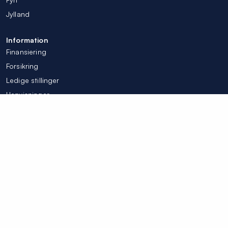
Jylland
Information
Finansiering
Forsikring
Ledige stillinger
Henvisninger
Tilpas mine cookieindstillinger
© Colosseum Tandlægerne 2026
Integritetspolicy