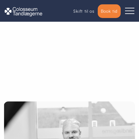
Skift til os
Book tid