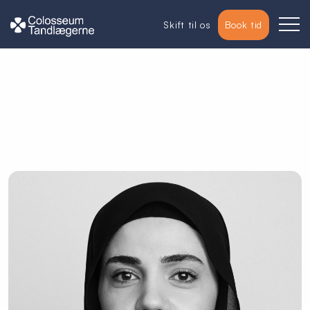
Skift til os
Book tid