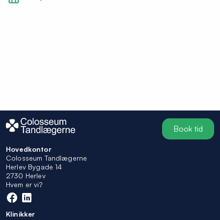
Book tid
Hovedkontor
Colosseum Tandlægerne
Herlev Bygade 14
2730 Herlev
Hvem er vi?
Klinikker