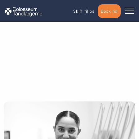
Skift til os
Book tid