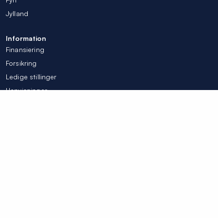
Jylland
Information
Finansiering
Forsikring
Ledige stillinger
Henvisninger
Tilpas mine cookieindstillinger
© Colosseum Tandlægerne 2026
Integritetspolicy