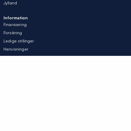
Jylland
Information
Finansiering
Forsikring
Ledige stillinger
Henvisninger
Tilpas mine cookieindstillinger
© Colosseum Tandlægerne 2026
Integritetspolicy