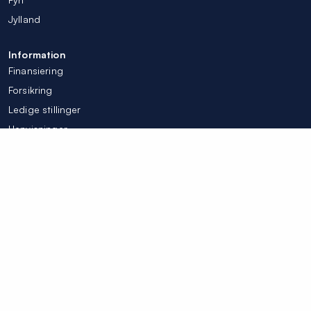
Jylland
Information
Finansiering
Forsikring
Ledige stillinger
Henvisninger
Tilpas mine cookieindstillinger
© Colosseum Tandlægerne 2026
Integritetspolicy