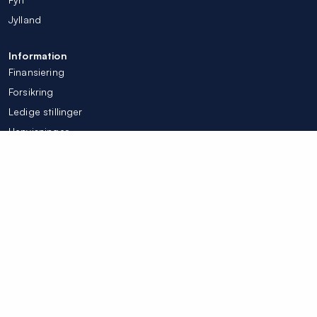
Jylland
Information
Finansiering
Forsikring
Ledige stillinger
Henvisninger
Tilpas mine cookieindstillinger
© Colosseum Tandlægerne 2026
Integritetspolicy