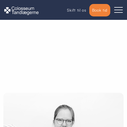
Skift til os
Book tid