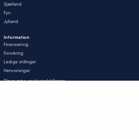
Sjælland
Fyn
Jylland
Information
Finansiering
Forsikring
Ledige stillinger
Henvisninger
Tilpas mine cookieindstillinger
© Colosseum Tandlægerne 2026
Integritetspolicy