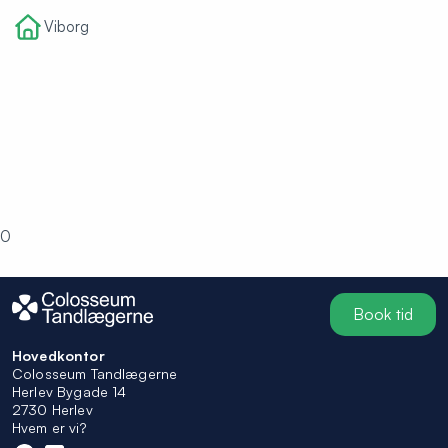
Viborg
0
Book tid
Hovedkontor
Colosseum Tandlægerne
Herlev Bygade 14
2730 Herlev
Hvem er vi?