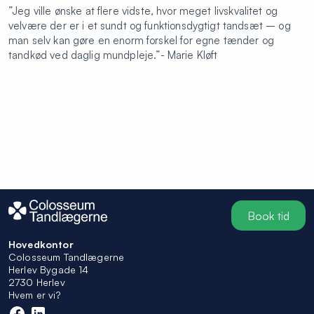
”
Jeg ville ønske at flere vidste, hvor meget livskvalitet og
velvære der er i et sundt og funktionsdygtigt tandsæt – og
man selv kan gøre en enorm forskel for egne tænder og
tandkød ved daglig mundpleje.
”- Marie Kløft
Book tid
Hovedkontor
Colosseum Tandlægerne
Herlev Bygade 14
2730 Herlev
Hvem er vi?