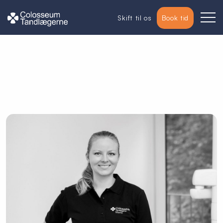
Skift til os
Book tid