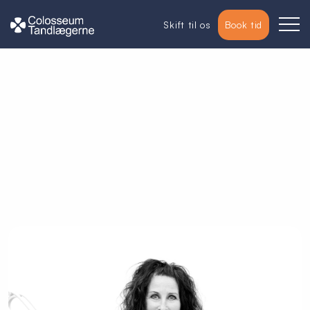
Skift til os
Book tid