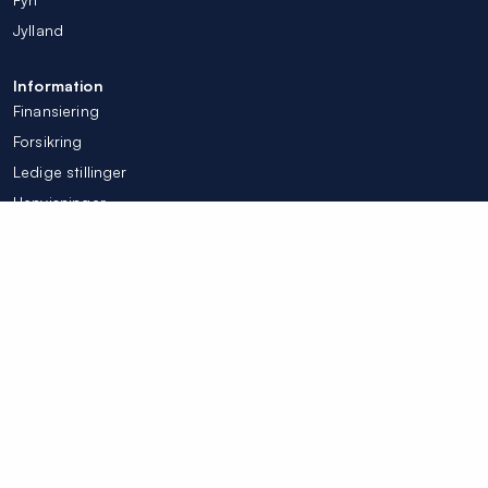
Jylland
Information
Finansiering
Forsikring
Ledige stillinger
Henvisninger
Tilpas mine cookieindstillinger
© Colosseum Tandlægerne 2026
Integritetspolicy