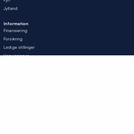
Jylland
Information
Finansiering
Forsikring
Ledige stillinger
Henvisninger
Tilpas mine cookieindstillinger
© Colosseum Tandlægerne 2026
Integritetspolicy