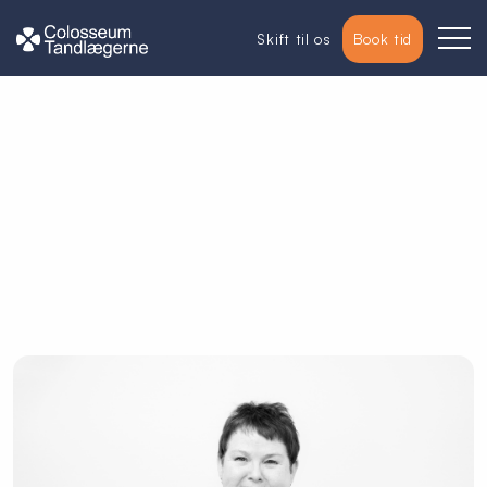
Skift til os
Book tid