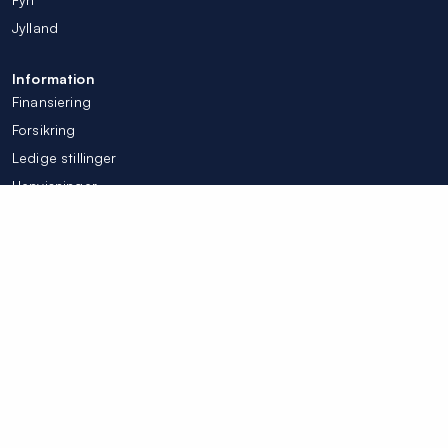
Jylland
Information
Finansiering
Forsikring
Ledige stillinger
Henvisninger
Tilpas mine cookieindstillinger
© Colosseum Tandlægerne 2026
Integritetspolicy