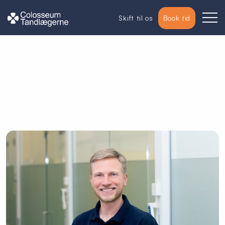
Skift til os
Book tid