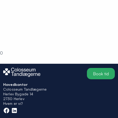
0
Book tid
Hovedkontor
Colosseum Tandlægerne
Herlev Bygade 14
2730 Herlev
Hvem er vi?