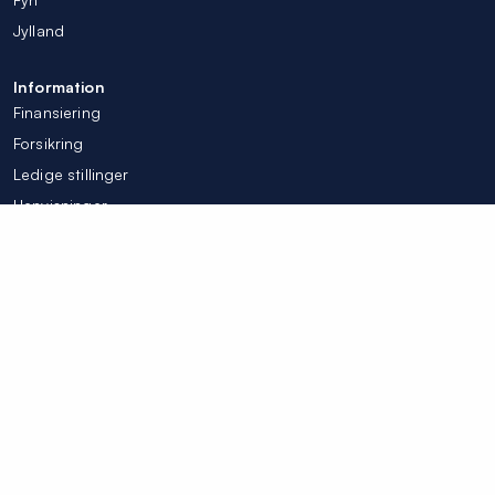
Jylland
Information
Finansiering
Forsikring
Ledige stillinger
Henvisninger
Tilpas mine cookieindstillinger
© Colosseum Tandlægerne 2026
Integritetspolicy