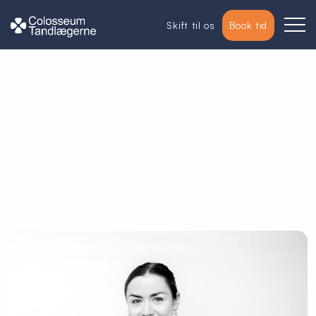
Skift til os
Book tid