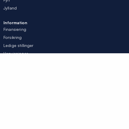
Jylland
Information
Finansiering
Forsikring
Ledige stillinger
Henvisninger
Tilpas mine cookieindstillinger
© Colosseum Tandlægerne 2026
Integritetspolicy