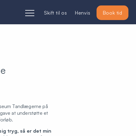
Skift til os
Henvis
Book tid
je
osseum Tandlægerne på
gave at understøtte et
forløb.
sig tryg, så er det min