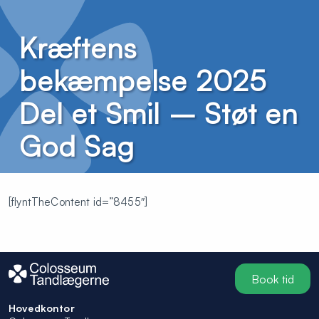
Kræftens
bekæmpelse 2025
Del et Smil – Støt en
God Sag
[flyntTheContent id=”8455″]
Book tid
Hovedkontor