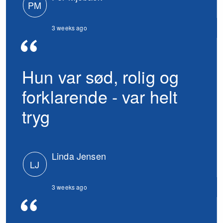
PM
3 weeks ago
Hun var sød, rolig og
forklarende - var helt
tryg
Linda Jensen
LJ
3 weeks ago