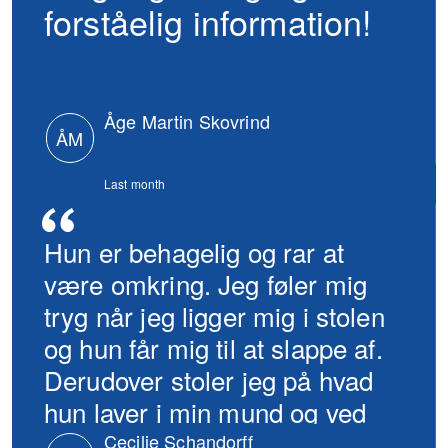
forståelig information!
Åge Martin Skovrind
ÅM
Last month
Hun er behagelig og rar at
være omkring. Jeg føler mig
tryg når jeg ligger mig i stolen
og hun får mig til at slappe af.
Derudover stoler jeg på hvad
hun laver i min mund og ved
jeg altid ender med det...
Cecilie Schandorff