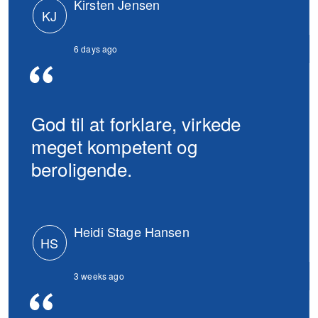
kompetencer værende på et
Kirsten Jensen
KJ
højt niveau. Jeg vil savne ham.
Kirsten Jensen
6 days ago
God til at forklare, virkede
meget kompetent og
beroligende.
Heidi Stage Hansen
HS
3 weeks ago