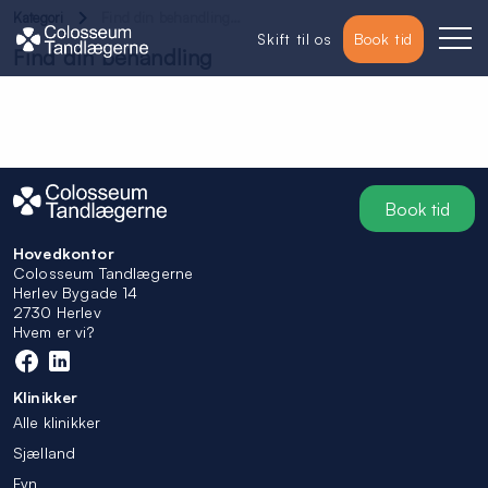
Kategori
Find din behandling…
Skift til os
Book tid
Find din behandling
Book tid
Hovedkontor
Colosseum Tandlægerne
Herlev Bygade 14
2730 Herlev
Hvem er vi?
Klinikker
Alle klinikker
Sjælland
Fyn