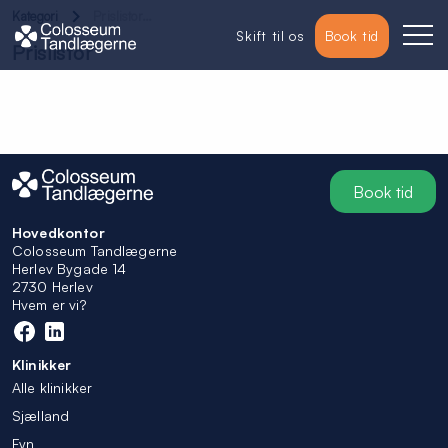
Kategori
Prislistor…
Skift til os
Book tid
Prislistor
Book tid
Hovedkontor
Colosseum Tandlægerne
Herlev Bygade 14
2730 Herlev
Hvem er vi?
Klinikker
Alle klinikker
Sjælland
Fyn