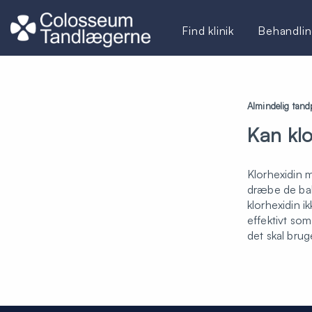
Find klinik
Behandlin
Almindelig tandp
Kan kl
Klorhexidin 
dræbe de bakt
klorhexidin i
effektivt som
det skal brug