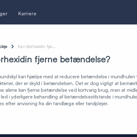
ger
Karriere
leje
Kan klorhexidin fjer…
orhexidin fjerne betændelse?
mundskyl kan hjælpe med at reducere betændelse i mundhulen 
erier, der er skyld i betændelsen. Det er dog vigtigt at bemærk
kke alene kan fjerne betændelse ved kortvarig brug, men at midle
 led i yderligere behandling af betændelsestilstande i mundhule
es efter anvisning fra din tandlæge eller tandplejer.