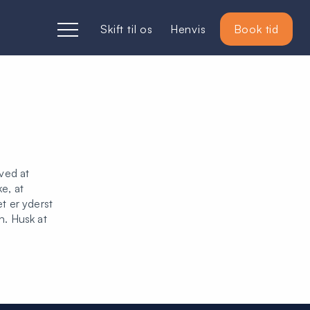
Skift til os
Henvis
Book tid
ved at
e, at
t er yderst
n. Husk at