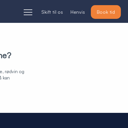
Skift til os
Henvis
Book tid
ne?
te, rødvin og
å kan