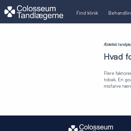
Find klinik
Behandlin
Æstetisk tandple
Hvad f
Flere faktore
tobak. En god
misfarve tæn