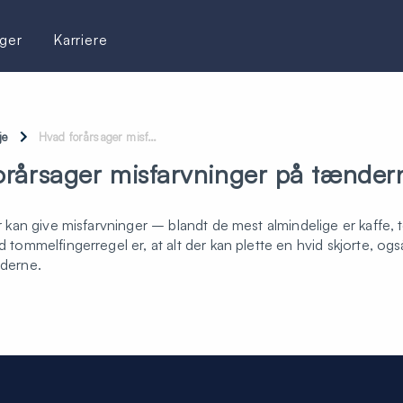
ger
Karriere
je
Hvad forårsager misf…
orårsager misfarvninger på tænder
r kan give misfarvninger – blandt de mest almindelige er kaffe, 
 tommelfingerregel er, at alt der kan plette en hvid skjorte, ogs
derne.