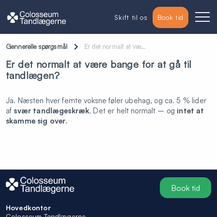
Skift til os
Book tid
Gennerelle spørgsmål
Er det normalt at væ…
Er det normalt at være bange for at gå til
tandlægen?
Ja. Næsten hver femte voksne føler ubehag, og ca. 5 % lider
af
svær tandlægeskræk
. Det er helt normalt – og
intet at
skamme sig over
.
Book tid
Hovedkontor
Colosseum Tandlægerne