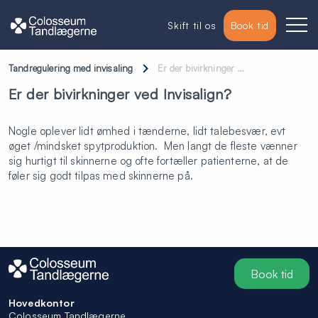
Skift til os
Book tid
Tandregulering med invisaling
Er der bivirkninger …
Er der bivirkninger ved Invisalign?
Nogle oplever lidt ømhed i tænderne, lidt talebesvær, evt
øget /mindsket spytproduktion. Men langt de fleste vænner
sig hurtigt til skinnerne og ofte fortæller patienterne, at de
føler sig godt tilpas med skinnerne på.
Book tid
Hovedkontor
Colosseum Tandlægerne