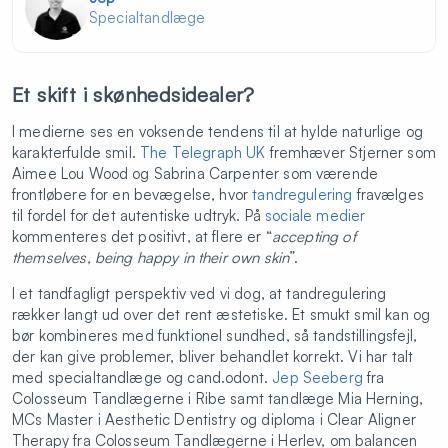
Specialtandlæge
Et skift i skønhedsidealer?
I medierne ses en voksende tendens til at hylde naturlige og
karakterfulde smil.
The Telegraph UK
fremhæver Stjerner som
Aimee Lou Wood og Sabrina Carpenter som værende
frontløbere for en bevægelse, hvor
tandregulering
fravælges
til fordel for det autentiske udtryk. På
sociale medier
kommenteres det positivt, at flere er “
accepting of
themselves, being happy in their own skin
”.
I et tandfagligt perspektiv ved vi dog, at tandregulering
rækker langt ud over det rent æstetiske. Et smukt smil kan og
bør kombineres med funktionel sundhed, så tandstillingsfejl,
der kan give problemer, bliver behandlet korrekt. Vi har talt
med specialtandlæge og cand.odont.
Jep Seeberg
fra
Colosseum Tandlægerne i Ribe samt tandlæge Mia Herning,
MCs Master i Aesthetic Dentistry og diploma i Clear Aligner
Therapy fra Colosseum Tandlægerne i Herlev, om balancen