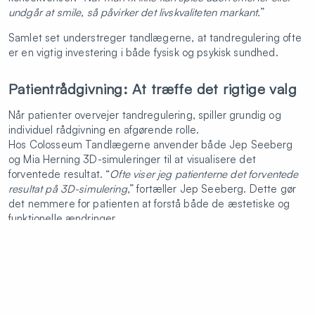
undgår at smile, så påvirker det livskvaliteten markant.
”
Samlet set understreger tandlægerne, at tandregulering ofte
er en vigtig investering i både fysisk og psykisk sundhed.
Patientrådgivning: At træffe det rigtige valg
Når patienter overvejer tandregulering, spiller grundig og
individuel rådgivning en afgørende rolle.
Hos Colosseum Tandlægerne anvender både Jep Seeberg
og Mia Herning 3D-simuleringer til at visualisere det
forventede resultat. “
Ofte viser jeg patienterne det forventede
resultat på 3D-simulering
,” fortæller Jep Seeberg. Dette gør
det nemmere for patienten at forstå både de æstetiske og
funktionelle ændringer.
Derudover bruges korte videoer, der viser smilet i bevægelse,
hvilket hjælper patienterne med at danne sig et realistisk
billede af, hvordan tandreguleringen vil påvirke deres
udseende og funktion.
“
Patienterne informeres grundigt om fordele og ulemper ved