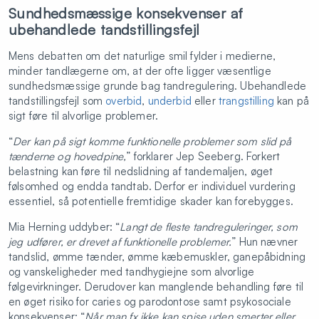
Sundhedsmæssige konsekvenser af
ubehandlede tandstillingsfejl
Mens debatten om det naturlige smil fylder i medierne,
minder tandlægerne om, at der ofte ligger væsentlige
sundhedsmæssige grunde bag tandregulering. Ubehandlede
tandstillingsfejl som
overbid
,
underbid
eller
trangstilling
kan på
sigt føre til alvorlige problemer.
“
Der kan på sigt komme funktionelle problemer som slid på
tænderne og hovedpine,
” forklarer Jep Seeberg. Forkert
belastning kan føre til nedslidning af tandemaljen, øget
følsomhed og endda tandtab. Derfor er individuel vurdering
essentiel, så potentielle fremtidige skader kan forebygges.
Mia Herning uddyber: “
Langt de fleste tandreguleringer, som
jeg udfører, er drevet af funktionelle problemer.
” Hun nævner
tandslid, ømme tænder, ømme kæbemuskler, ganepåbidning
og vanskeligheder med tandhygiejne som alvorlige
følgevirkninger. Derudover kan manglende behandling føre til
en øget risiko for caries og parodontose samt psykosociale
konsekvenser: “
Når man fx ikke kan spise uden smerter eller