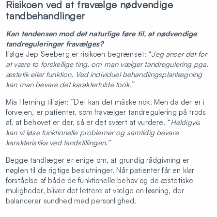
Risikoen ved at fravælge nødvendige
tandbehandlinger
Kan tendensen mod det naturlige føre til, at nødvendige
tandreguleringer fravælges?
Ifølge Jep Seeberg er risikoen begrænset: “
Jeg anser det for
at være to forskellige ting, om man vælger tandregulering pga.
æstetik eller funktion. Ved individuel behandlingsplanlægning
kan man bevare det karakterfulde look.
”
Mia Herning tilføjer: ”Det kan det måske nok. Men da der er i
forvejen, er patienter, som fravælger tandregulering på trods
af, at behovet er der, så er det svært at vurdere. “
Heldigvis
kan vi løse funktionelle problemer og samtidig bevare
karakteristika ved tandstillingen.”
Begge tandlæger er enige om, at grundig rådgivning er
nøglen til de rigtige beslutninger. Når patienter får en klar
forståelse af både de funktionelle behov og de æstetiske
muligheder, bliver det lettere at vælge en løsning, der
balancerer sundhed med personlighed.