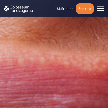
Skift til os
Book tid