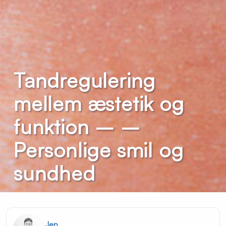
Tandregulering
mellem æstetik og
funktion – –
Personlige smil og
sundhed
Jep