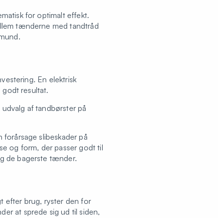
atisk for optimalt effekt.
mellem tænderne med tandtråd
 mund.
vestering. En elektrisk
 godt resultat.
t udvalg af tandbørster på
 forårsage slibeskader på
e og form, der passer godt til
ng de bagerste tænder.
t efter brug, ryster den for
r at sprede sig ud til siden,