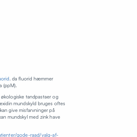
uorid
. da fluorid hæmmer
a (ppM).
økologiske tandpastaer og
hexidin mundskyld bruges oftes
kan give misfarvninger på
, kan mundskyl med zink have
atienter/gode-raad/valg-af-