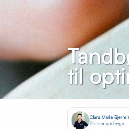
Tandb
til op
Clara Marie Bjerre
Partnertandlæge