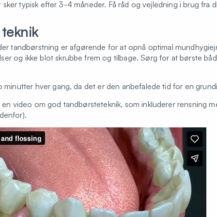
det sker typisk efter 3-4 måneder. Få råd og vejledning i brug fra
 teknik
nder tandbørstning er afgørende for at opnå optimal mundhygiej
er og ikke blot skrubbe frem og tilbage. Sørg for at børste b
o minutter hver gang, da det er den anbefalede tid for en grund
vet en video om god tandbørsteteknik, som inkluderer rensning
denfor).