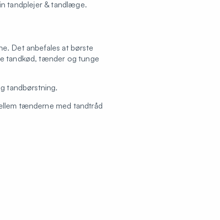
 din tandplejer & tandlæge.
ne. Det anbefales at børste
åde tandkød, tænder og tunge
ig tandbørstning.
 mellem tænderne med tandtråd