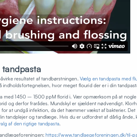
e tandpasta
åvirke resultatet af tandbørstningen.
Vælg en tandpasta med fl
på indholdsfortegnelsen, hvor meget flourid der er i din tandpast
ta med 1450 – 1500 ppM florid i. Vær opmærksom på at nogle 
uorid og derfor frarådes. Mundskyl er sjældent nødvendigt. Klor
 for at undgå infektion, da det hæmmer vækst af bakterier. Det 
in tandplejer og tandlæge. Hvis du er udfordret af dårlig ånde
lg af den rigtige tandpasta
.
a Tandlægeforeningen:
https://www.tandlaegeforeningen.dk/til-p