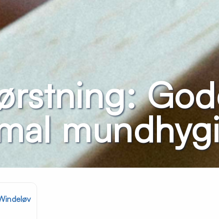
ørstning: God
timal mundhyg
 Windeløv