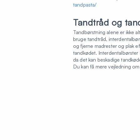
tandpasta/
Tandtråd og tand
Tandbørstning alene er ikke alt
bruge tandtråd, interdentalbør
og fjerne madrester og plak eff
tandkødet. Interdentalbørster 
da det kan beskadige tandkødet
Du kan få mere vejledning om 
Se video:
https://www.efp.or
Læs grundig gennemgang og ins
Tandlægeforeningens hjemme
https://www.tandlaegeforenin
Engelsk vejledning og video:
Besøg din tandl