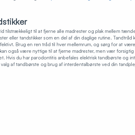
stikker
id tilstrækkeligt til at fjerne alle madrester og plak mellem tænde
ster eller tandstikker som en del af din daglige rutine. Tandtrå
ektivt. Brug en ren tråd til hver mellemrum, og sørg for at være 
kan også være nyttige til at fjerne madrester, men vær forsigtig
. Hvis du har parodontitis anbefales elektrisk tandbørste og int
valg af tandbørste og brug af interdentalbørste ved din tandpl
g/for-patients/gum-diseases/video-resources/
truktion af hhv tandtråd, softpicks, interdentalbørster, tandst
side:
gen.dk/til-patienter/gode-raad/valg-af-supplerende-hjaelpemid
https://www.efp.org/for-patients/gum-diseases/gum-disease-p
æge regelmæssigt