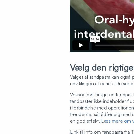
Vælg den rigtig
Valget af tandpasta kan også p
udviklingen af caries. Du ser 
Voksne bør bruge en tandpas
tandpaster ikke indeholder fl
i forbindelse med operationen
tænderne, så rådfør dig med d
en god effekt.
Læs mere om va
Link til info om tandpasta fr