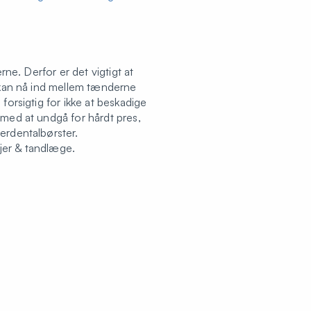
rne. Derfor er det vigtigt at
d kan nå ind mellem tænderne
forsigtig for ikke at beskadige
 med at undgå for hårdt pres,
erdentalbørster.
ejer & tandlæge.
ikker og solotandbørste på
ler
revention/