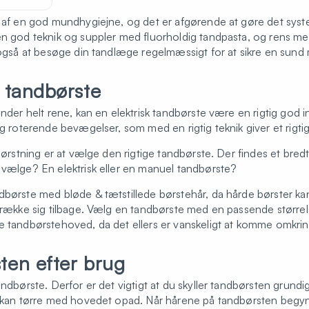
 af en god mundhygiejne, og det er afgørende at gøre det system
 en god teknik og suppler med fluorholdig tandpasta, og rens 
k også at besøge din tandlæge regelmæssigt for at sikre en sund
 tandbørste
nder helt rene, kan en elektrisk tandbørste være en rigtig god in
og roterende bevægelser, som med en rigtig teknik giver et rigtig
dbørstning er at vælge den rigtige tandbørste. Der findes et bred
 vælge? En elektrisk eller en manuel tandbørste?
dbørste med bløde & tætstillede børstehår, da hårde børster kan
trække sig tilbage. Vælg en tandbørste med en passende størrels
e tandbørstehoved, da det ellers er vanskeligt at komme omkri
ten efter brug
ndbørste. Derfor er det vigtigt at du skyller tandbørsten grundig
n kan tørre med hovedet opad. Når hårene på tandbørsten begynde