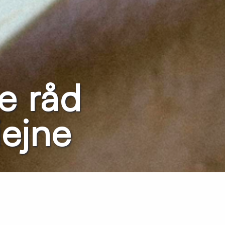
e råd
iejne